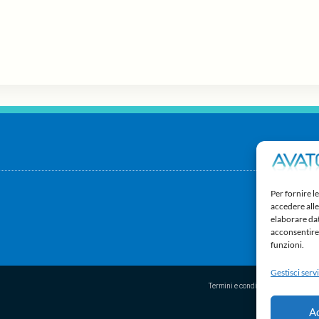
Per fornire l
accedere alle
elaborare da
acconsentire 
funzioni.
Gestisci servi
Termini e condizioni
Disco
A