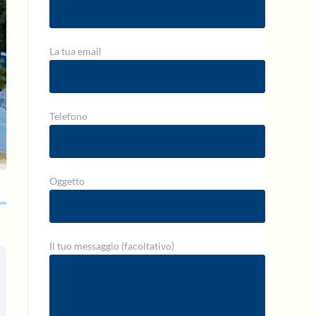
La tua email
Telefono
Oggetto
Il tuo messaggio (facoltativo)