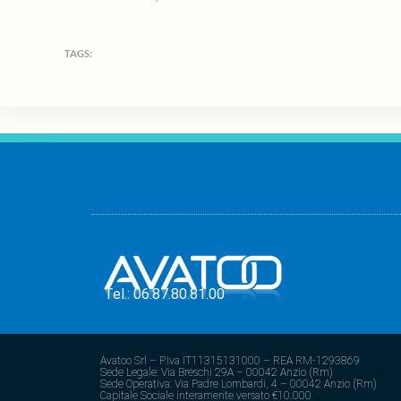
TAGS:
Tel.: 06.87.80.81.00
Avatoo Srl – P.Iva IT11315131000 – REA RM-1293869
Sede Legale: Via Breschi 29A – 00042 Anzio (Rm)
Sede Operativa: Via Padre Lombardi, 4 – 00042 Anzio (Rm)
Capitale Sociale interamente versato €10.000