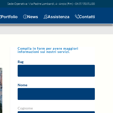
Sede Operativa: Via Padre Lombardi, 4 - Anzio (Rm) - 06.87.80.81.00
Portfolio
News
Assistenza
Contatti
Compila in form per avere maggiori
informazioni sui nostri servizi.
Rag
Nome
Cognome