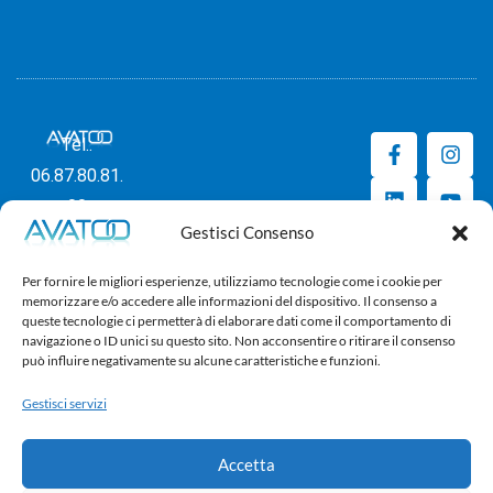
Tel.:
06.87.80.81.
00
Gestisci Consenso
Per fornire le migliori esperienze, utilizziamo tecnologie come i cookie per
memorizzare e/o accedere alle informazioni del dispositivo. Il consenso a
Avatoo Srl – P.Iva IT11315131000 – REA RM-1293869
queste tecnologie ci permetterà di elaborare dati come il comportamento di
Sede Legale: Via Breschi 29A – 00042 Anzio (Rm)
navigazione o ID unici su questo sito. Non acconsentire o ritirare il consenso
Sede Operativa: Via Padre Lombardi, 4 – 00042 Anzio (Rm)
può influire negativamente su alcune caratteristiche e funzioni.
Capitale Sociale interamente versato €10.000
Gestisci servizi
© Copyright 2011 – 2026 – Avatoo Srl – P.Iva IT11315131000
Accetta