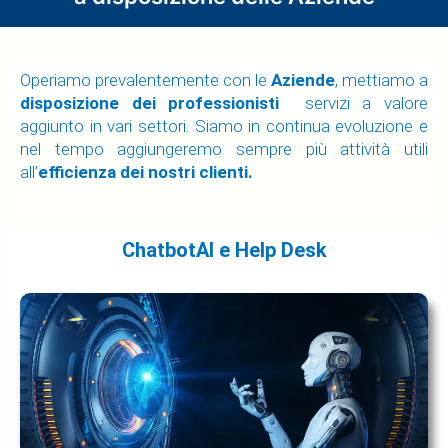
Operiamo prevalentemente con le
Aziende
, mettiamo a
disposizione dei professionisti
servizi a valore
aggiunto in vari settori. Siamo in continua evoluzione e
nel tempo aggiungeremo sempre più attività utili
all’
efficienza dei nostri clienti.
ChatbotAI e Help Desk