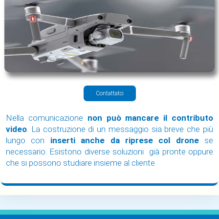
Contattatci
Nella comunicazione
non può mancare il contributo
video
. La costruzione di un messaggio sia breve che più
lungo con
inserti anche da riprese col drone
se
necessario. Esistono diverse soluzioni già pronte oppure
che si possono studiare insieme al cliente.