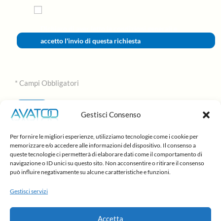
Dichiaro di aver letto le condizioni generali e
accetto l'invio di questa richiesta
* Campi Obbligatori
Gestisci Consenso
Per fornire le migliori esperienze, utilizziamo tecnologie come i cookie per
memorizzare e/o accedere alle informazioni del dispositivo. Il consenso a
queste tecnologie ci permetterà di elaborare dati come il comportamento di
navigazione o ID unici su questo sito. Non acconsentire o ritirare il consenso
può influire negativamente su alcune caratteristiche e funzioni.
Gestisci servizi
WhatsApp:
Tel: 06.87.80.81.00 r.a.
06.98.44.120
Accetta