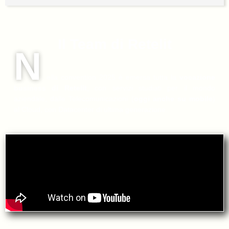
Il Team di Retelit
N
ella convention 2025 è emersa tutta la
vocazione
business di Retelit
, con servizi studiati per il mondo
aziendale, dalle Telecomunicazioni (
oggi anche su mobile
)
al Cloud, con Datacenter di ultima generazione.